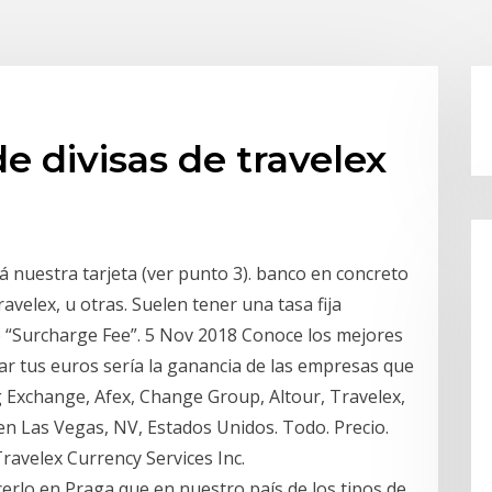
e divisas de travelex
á nuestra tarjeta (ver punto 3). banco en concreto
avelex, u otras. Suelen tener una tasa fija
do “Surcharge Fee”. 5 Nov 2018 Conoce los mejores
iar tus euros sería la ganancia de las empresas que
g Exchange, Afex, Change Group, Altour, Travelex,
en Las Vegas, NV, Estados Unidos. Todo. Precio.
avelex Currency Services Inc.
erlo en Praga que en nuestro país de los tipos de