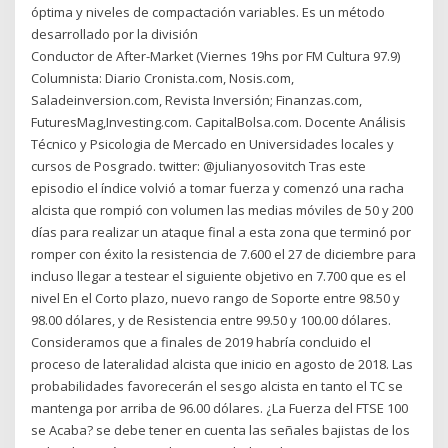
óptima y niveles de compactación variables. Es un método
desarrollado por la división
Conductor de After-Market (Viernes 19hs por FM Cultura 97.9)
Columnista: Diario Cronista.com, Nosis.com,
Saladeinversion.com, Revista Inversión; Finanzas.com,
FuturesMag,Investing.com. CapitalBolsa.com. Docente Análisis
Técnico y Psicologia de Mercado en Universidades locales y
cursos de Posgrado. twitter: @julianyosovitch Tras este
episodio el índice volvió a tomar fuerza y comenzó una racha
alcista que rompió con volumen las medias móviles de 50 y 200
días para realizar un ataque final a esta zona que terminó por
romper con éxito la resistencia de 7.600 el 27 de diciembre para
incluso llegar a testear el siguiente objetivo en 7.700 que es el
nivel En el Corto plazo, nuevo rango de Soporte entre 98.50 y
98.00 dólares, y de Resistencia entre 99.50 y 100.00 dólares.
Consideramos que a finales de 2019 habría concluido el
proceso de lateralidad alcista que inicio en agosto de 2018. Las
probabilidades favorecerán el sesgo alcista en tanto el TC se
mantenga por arriba de 96.00 dólares. ¿La Fuerza del FTSE 100
se Acaba? se debe tener en cuenta las señales bajistas de los